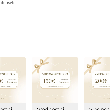
nih oseb.
ostni
Vrednostni
Vrednos