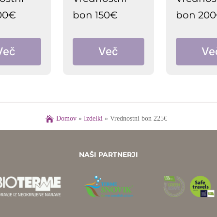
00€
bon 150€
bon 20
Več
Več
Ve
Domov
»
Izdelki
»
Vrednostni bon 225€
NAŠI PARTNERJI