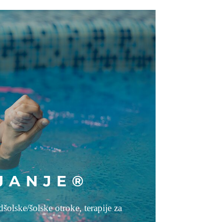
JANJE®
olske/šolske otroke, terapije za