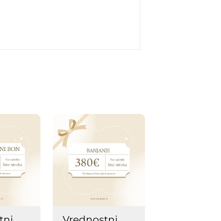
tni
Vrednostni