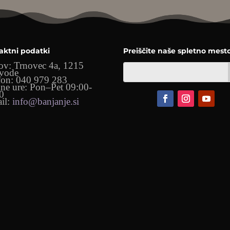
aktni podatki
Preiščite naše spletno mest
ov: Trnovec 4a, 1215
vode
fon: 040 979 283
ne ure: Pon–Pet 09:00-
0
il:
info@banjanje.si