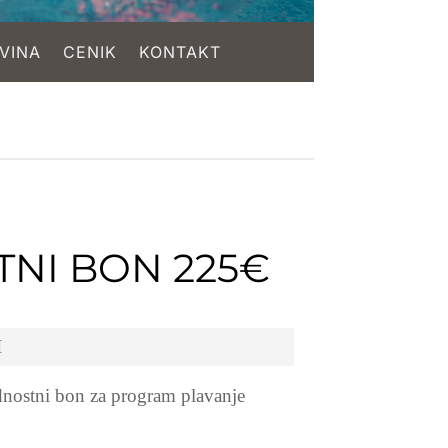
VINA
CENIK
KONTAKT
NI BON 225€
I
nostni bon za program plavanje