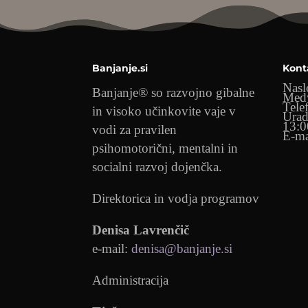
Banjanje.si
Kont
Nasl
Banjanje® so razvojno gibalne
Med
Tele
in visoko učinkovite vaje v
Urad
13:0
vodi za pravilen
E-ma
psihomotorični, mentalni in
socialni razvoj dojenčka.
Direktorica in vodja programov
Denisa Lavrenčič
e-mail:
denisa@banjanje.si
Administracija