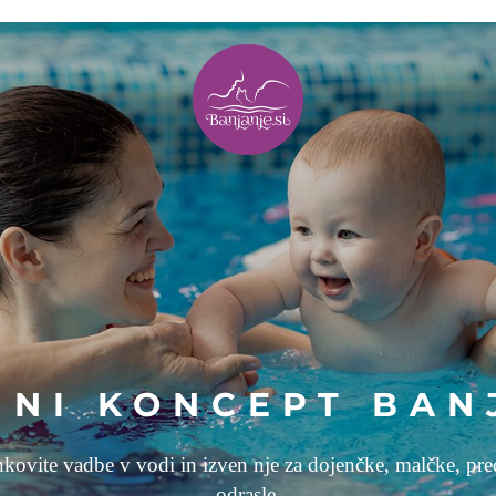
JNI KONCEPT BAN
kovite vadbe v vodi in izven nje za dojenčke, malčke, predš
odrasle.