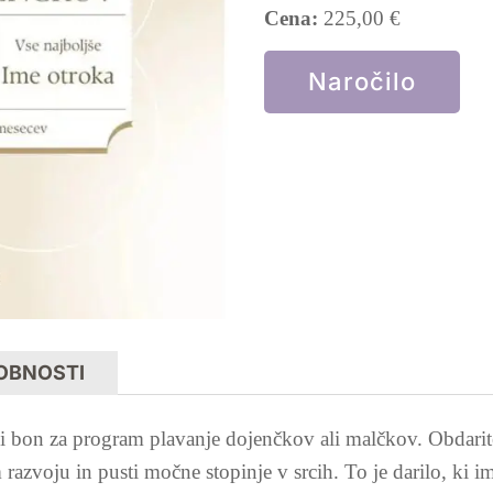
Cena:
225,00
€
Naročilo
OBNOSTI
 bon za program plavanje dojenčkov ali malčkov. Obdarite 
razvoju in pusti močne stopinje v srcih. To je darilo, ki i