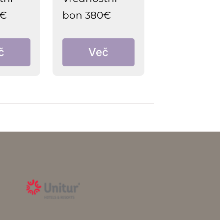
0€
bon 380€
č
Več